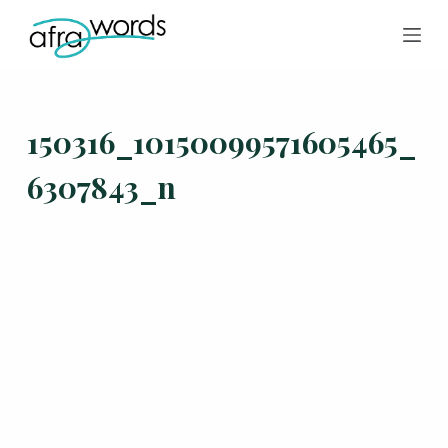
跳
至
主
要
150316_10150099571605465_
內
容
6307843_n