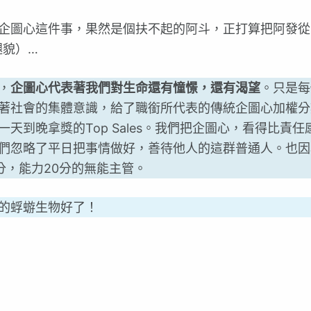
企圖心這件事，果然是個扶不起的阿斗，正打算把阿發從
腿貌）…
，
企圖心代表著我們對生命還有憧憬，還有渴望
。只是每
著社會的集體意識，給了職銜所代表的傳統企圖心加權分
天到晚拿獎的Top Sales。我們把企圖心，看得比責任
們忽略了平日把事情做好，善待他人的這群普通人。也因
分，能力20分的無能主管。
的蜉蝣生物好了！