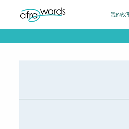
跳
我的故
至
主
要
內
容