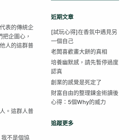
找
不
近期文章
到
代表的傳統企
符
[試玩心得]在香氛中遇見另
們把企圖心，
合
一個自己
他人的這群普
的
老闆喜歡畫大餅的真相
培養幽默感，請先暫停過度
認真
創業的感覺是死定了
財富自由的整理鍊金術讀後
心得：5個Why的威力
人。這群人普
追蹤更多
，我不是個協