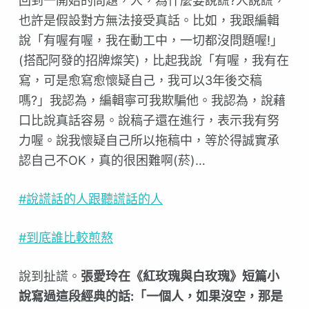
回到一開始的問題，人，為什麼要說謊?人說謊，
也許是假設對方無法接受真話。比如，我跟編輯
說「有喔有喔，我在動工中，一切都沒問題喔!」
(搭配阿發的招牌燦笑)，比起我說「有喔，我有在
寫，可是愈寫愈懷疑自己，我可以3年後交稿
嗎?」我認為，編輯寧可我欺騙他。我認為，說藉
口比說真話容易。說稿子還在進行，表示我有努
力喔。說我懷疑自己所以拖稿中，等於得誠實承
認自己不OK，真的很困難啊(菸)…
#說謊話的人跟聽謊話的人
#到底誰比較煎熬
說到扯謊。
張愛玲在《紅玫瑰與白玫瑰》短篇小
說寫過這段經典的話:「一個人，如果沒空，那是