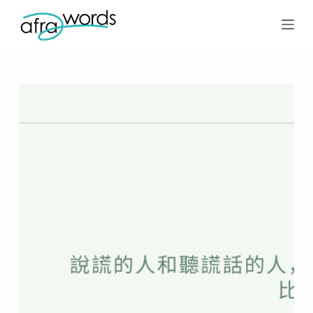
跳
至
主
要
內
容