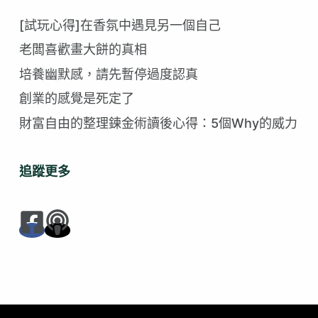
到
符
[試玩心得]在香氛中遇見另一個自己
合
老闆喜歡畫大餅的真相
的
培養幽默感，請先暫停過度認真
創業的感覺是死定了
財富自由的整理鍊金術讀後心得：5個Why的威力
追蹤更多