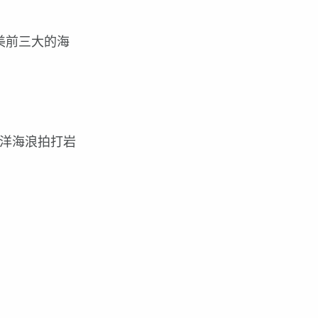
全美前三大的海
洋海浪拍打岩