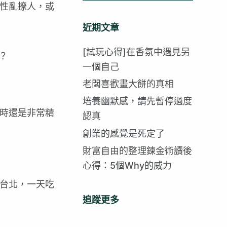
性亂撩人，或
找
不
近期文章
到
符
[試玩心得]在香氛中遇見另
？
合
一個自己
的
老闆喜歡畫大餅的真相
培養幽默感，請先暫停過度
時還是非常精
認真
創業的感覺是死定了
財富自由的整理鍊金術讀後
心得：5個Why的威力
台北，一天吃
追蹤更多