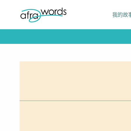
跳
我的故
至
主
要
內
容