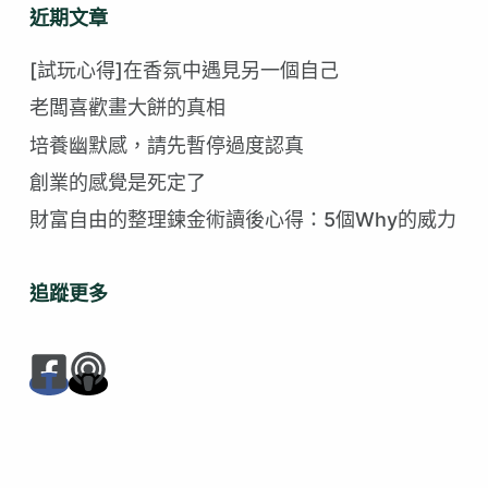
不
近期文章
到
符
[試玩心得]在香氛中遇見另一個自己
合
老闆喜歡畫大餅的真相
的
培養幽默感，請先暫停過度認真
創業的感覺是死定了
財富自由的整理鍊金術讀後心得：5個Why的威力
追蹤更多