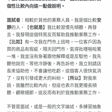
個性比較內向這一點做說明。
面試者
：相較於其他的業務人員，我是個比較
安
靜
的人，【
也就是】
我比較習慣先傾聽，再發
言。我發現這個特質反而幫助我推動業務工作。
【
比如】
有一次我在門市上班時，一位客戶因為
買的商品有瑕疵，隔天回門市，氣得批哩啪啦罵
一堆，我並沒有急著跟他解釋或是反駁他，我先
聽他說完，等他冷靜後，再告訴他，我立刻請店
長來協助他，不會讓他吃虧。這個客人很快氣消
了，沒有引發成更大的糾紛。【
所以】
對我來
說，我雖然比較內向，但這也表示我更擅長傾
聽、觀察細節，這反而有利於我推動業務工作。
不管是面試，或是一般的文字論述，多練習抽象