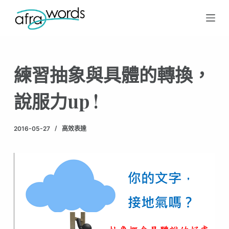
跳
至
主
要
練習抽象與具體的轉換，
內
容
說服力up !
2016-05-27
高效表達