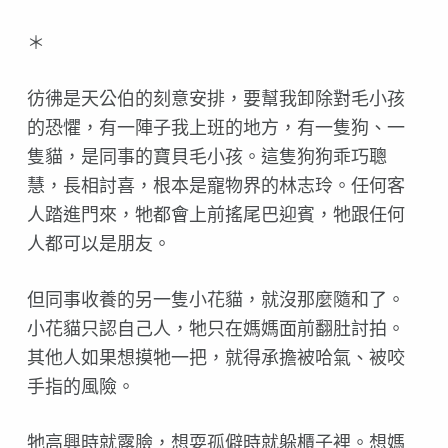
＊
彷彿是天公伯的刻意安排，要幫我卸除對毛小孩
的恐懼，有一陣子我上班的地方，有一隻狗、一
隻貓，是同事的寶貝毛小孩。這隻狗狗乖巧聰
慧，長相討喜，根本是寵物界的林志玲。任何客
人踏進門來，牠都會上前搖尾巴迎賓，牠跟任何
人都可以是朋友。
但同事收養的另一隻小花貓，就沒那麼隨和了。
小花貓只認自己人，牠只在媽媽面前翻肚討拍。
其他人如果想摸牠一把，就得承擔被哈氣、被咬
手指的風險。
牠高興時就露臉，想耍孤僻時就躲櫃子裡。想媽