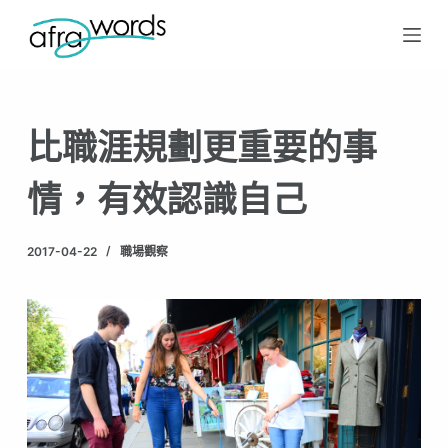
跳
至
主
要
比職涯規劃更重要的事
內
容
情，有效認識自己
2017-04-22
職場觀察