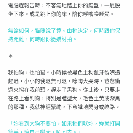
電腦趕報告時，不客氣地踏上你的鍵盤，一屁股
坐下來。或是跳上你的床，陪你呼嚕嚕睡覺。
無論如何，貓咪說了算。由牠決定，何時跟你保
持距離，何時跟你撒嬌討拍。
＊
我怕狗，也怕貓。小時候被黑色土狗齜牙裂嘴追
趕過，小小的我退無可退，嚎啕大哭時，爸爸衝
過來擋在我前頭，趕走了黑狗。從此後，只要走
在路上看到狗，特別是體型大，毛色土黃或深黑
的那種，我就神經緊繃，下意識地閃身或繞路。
「妳看到大狗不要怕，如果牠們吠妳，妳就打開
雙手，讓自己變大，吼回去。」