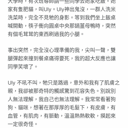
大學時，有次班導師請一些同學去她家吃飯。她
家有隻肥貓，叫Uly。Uly神出鬼沒，一群人洗米
洗菜時，完全不見牠的身影。等到我們坐上飯桌
喊開動，筷子衝向圓桌中央那鍋薑母鴨時，突然
有個毛茸茸的東西刷過我的小腿。
事出突然，完全沒心理準備的我，尖叫一聲，雙
腿彈起來撞到餐桌痛得要死，我的超大反應也讓
同學笑壞了。
Uly 不吼不叫，牠只是路過，意外和我有了肌膚之
親，我卻被那奇特的觸感驚到花容失色。別說別
人無法理解，我自己也無法理解。我常常看著狗
狗、貓咪，想著在那厚厚的毛髮下，有皮膚，有
血管，有肌肉，有脈動，溫溫熱熱軟軟，摸起來
一定很奇怪。