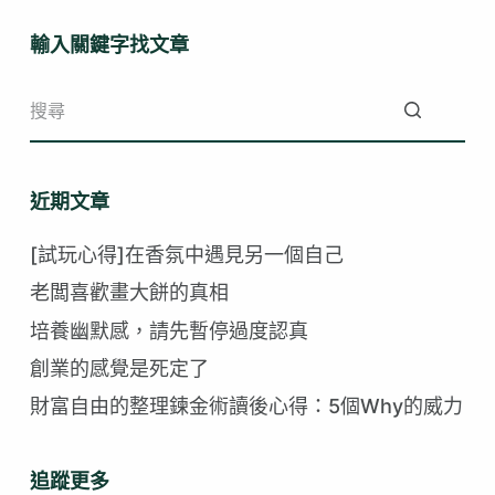
輸入關鍵字找文章
找
不
近期文章
到
符
[試玩心得]在香氛中遇見另一個自己
合
老闆喜歡畫大餅的真相
的
培養幽默感，請先暫停過度認真
創業的感覺是死定了
財富自由的整理鍊金術讀後心得：5個Why的威力
追蹤更多