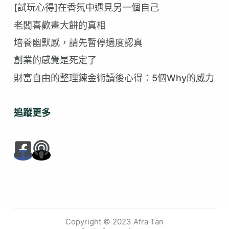
符
[試玩心得]在香氛中遇見另一個自己
合
老闆喜歡畫大餅的真相
的
培養幽默感，請先暫停過度認真
創業的感覺是死定了
財富自由的整理鍊金術讀後心得：5個Why的威力
追蹤更多
Copyright © 2023 Afra Tan