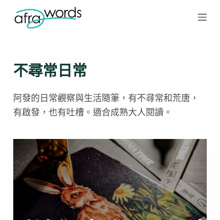
跳
至
主
要
不尋常日常
內
容
阿發的日常觀察與生活隨筆，有不尋常和荒唐，
有啟發，也有吐槽。適合成熟大人閱讀。