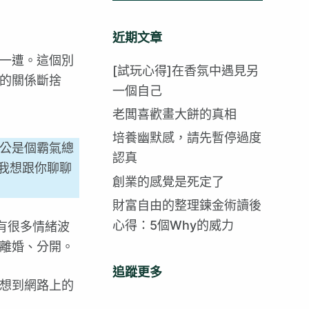
找
不
近期文章
到
一遭。這個別
符
[試玩心得]在香氛中遇見另
的關係斷捨
合
一個自己
的
老闆喜歡畫大餅的真相
培養幽默感，請先暫停過度
公是個霸氣總
認真
我想跟你聊聊
創業的感覺是死定了
財富自由的整理鍊金術讀後
心得：5個Why的威力
有很多情緒波
離婚、分開。
追蹤更多
想到網路上的