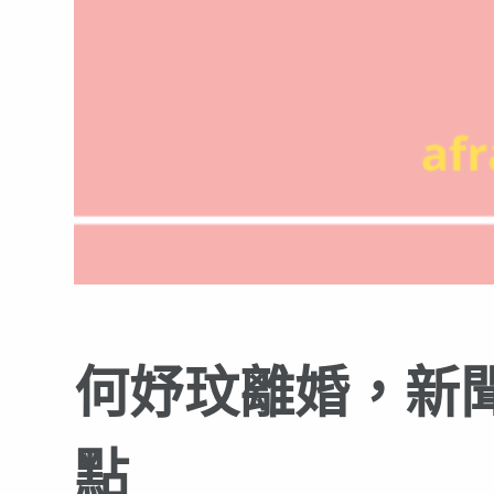
何妤玟離婚，新
點