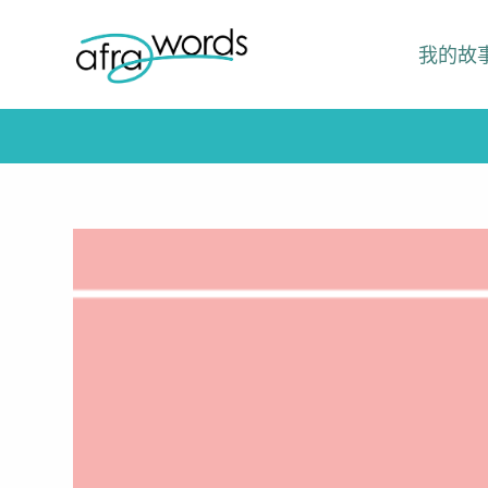
跳
我的故
至
主
要
內
容