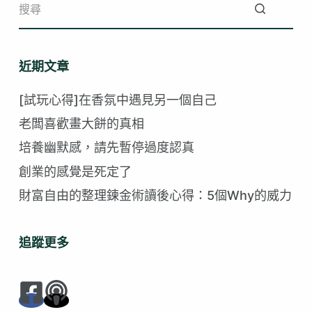
找
不
近期文章
到
符
[試玩心得]在香氛中遇見另一個自己
合
老闆喜歡畫大餅的真相
的
培養幽默感，請先暫停過度認真
創業的感覺是死定了
財富自由的整理鍊金術讀後心得：5個Why的威力
追蹤更多