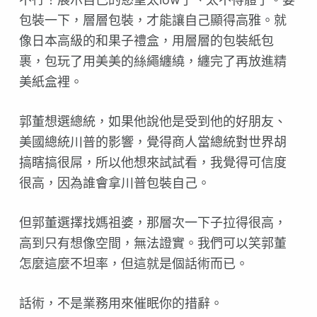
包裝一
下，層層包裝，才能讓自己顯得高雅。就
像日本高級的和果
子禮盒，用層層的包裝紙包
裹，包玩了用美美的絲繩纏繞，
纏完了再放進精
美紙盒裡。
郭董想選總統，如果他說他是受到他的好朋友、
美國總統川
普的影響，覺得商人當總統對世界胡
搞瞎搞很屌，所以他想
來試試看，我覺得可信度
很高，因為誰會拿川普包裝自己。
但郭董選擇找媽祖婆，那層次一下子拉得很高，
高到只有想
像空間，無法證實。我們可以笑郭董
怎麼這麼不坦率，但這
就是個話術而已。
話術，不是業務用來催眠你的措辭。