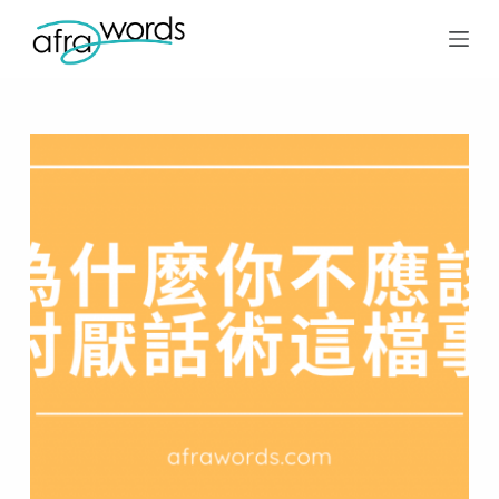
跳
至
主
要
內
容