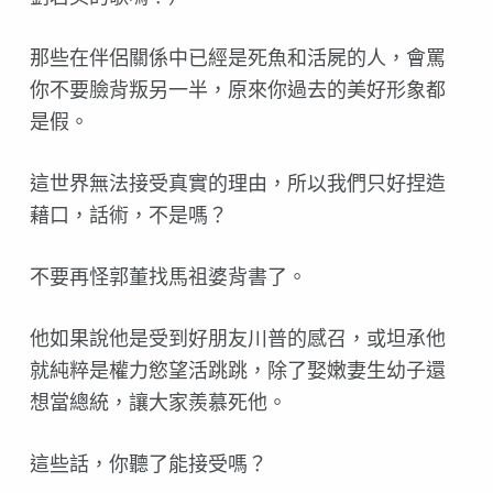
那些在伴侶關係中已經是死魚和活屍的人，會罵
你不要臉背
叛另一半，原來你過去的美好形象都
是假。
這世界無法接受真實的理由，所以我們只好捏造
藉口，話術
，不是嗎？
不要再怪郭董找馬祖婆背書了。
他如果說他是受到好朋友川普的感召，或坦承他
就純粹是權
力慾望活跳跳，除了娶嫩妻生幼子還
想當總統，讓大家羨慕
死他。
這些話，你聽了能接受嗎？