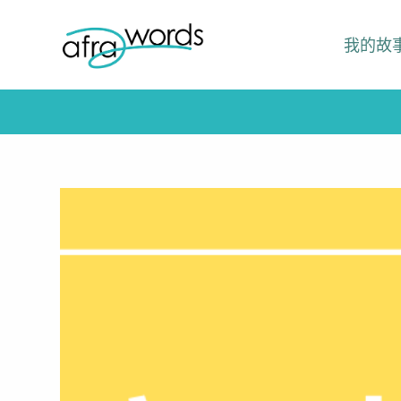
跳
我的故
至
主
要
內
容