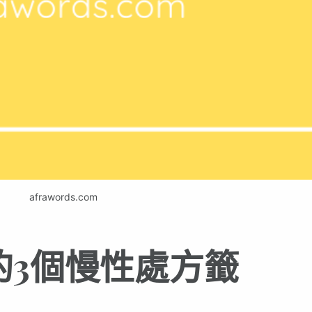
afrawords.com
的3個慢性處方籤