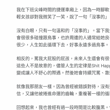
我在下班尖峰時間的捷運車廂上，因為一時腳軟
輕女孩卻對我微笑了一笑，說了一句「沒事的」
沒有白眼，只有一句溫和的「沒事的」。當下我
會很很多碰撞跟鳥事，也許周遭的人通常給她良
很少，人生如此循環下去，好事永遠多過鳥事。
相反的，罵我大屁股的屁孩，未來人生還會有很
這些人不是故意的，儘管人生的定律是Shit H
變成讓人不舒心的際遇。然後她會持續咒罵、靠
就像我那朋友一樣。因為曾經被錯誤對待，沒有
信，又讓他被捲進命運的齒輪，重複著一樣的循
回想起來，我也曾經有過一段時間是比較腹黑。