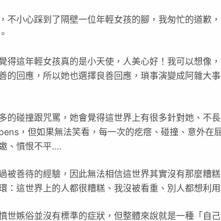
，不小心踩到了隔壁一位年輕女孩的腳，我匆忙的道歉，
。
覺得這年輕女孩真的是小天使，人美心好！我可以想像，
善的回應，所以她也選擇良善回應，瑣事演變成阿雜大事
多的碰撞跟咒罵，她會覺得這世界上有很多針對她、不長
appens，但如果無法笑看，每一次的疙瘩、碰撞、意外在
邀、憤恨不平….
過被善待的經驗，因此無法相信這世界其實沒有那麼糟糕
環：這世界上的人都很糟糕、我沒被看重、別人都想利用
憤世嫉俗並沒有標準的症狀，但整體來說就是一種「自己