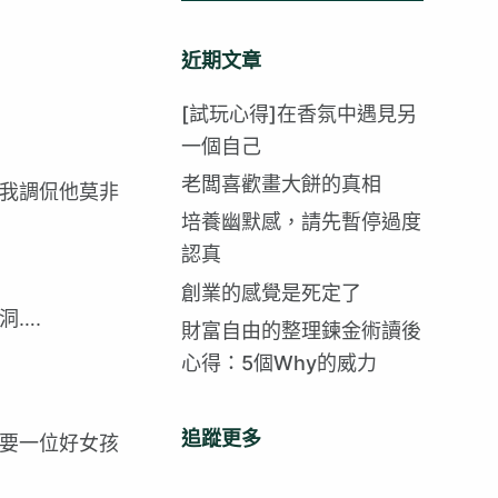
找
不
近期文章
到
符
[試玩心得]在香氛中遇見另
合
一個自己
的
老闆喜歡畫大餅的真相
我調侃他莫非
培養幽默感，請先暫停過度
認真
創業的感覺是死定了
洞….
財富自由的整理鍊金術讀後
心得：5個Why的威力
追蹤更多
要一位好女孩