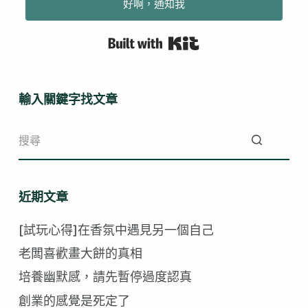
好啊，通知我
Built with Kit
輸入關鍵字找文章
找
不
近期文章
到
符
[試玩心得]在香氛中遇見另一個自己
合
老闆喜歡畫大餅的真相
的
培養幽默感，請先暫停過度認真
創業的感覺是死定了