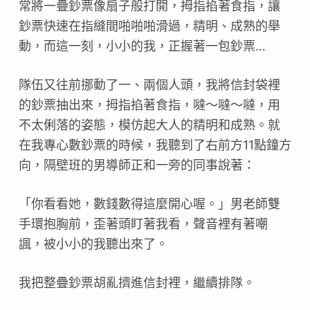
常將一疊鈔票像扇子般打開，拇指掐著食指，讓
鈔票快速在指縫間啪啪啪滑過，精明、成熟的舉
動，而這一刻，小小的我，正握著一包鈔票…
隊伍又往前挪動了一、兩個人頭，我將信封袋裡
的鈔票抽出來，拇指掐著食指，噠～噠～噠，用
不太俐落的姿態，模仿起大人的精明和成熟。就
在我專心數鈔票的時候，我聽到了右前方11點鐘方
向，隔壁班的男導師正和一旁的同事說著：
「你看看她，數錢數得這麼開心喔。」男老師雙
手環抱胸前，歪著頭盯著我看，聲音裡有著嘲
諷，被小小的我聽出來了。
我把整疊鈔票胡亂擠進信封裡，繼續排隊。