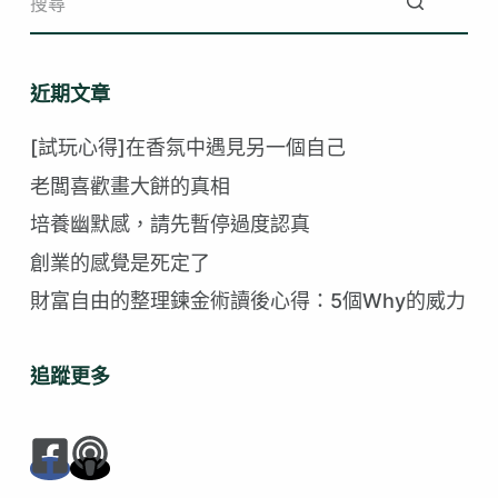
找
不
近期文章
到
符
[試玩心得]在香氛中遇見另一個自己
合
老闆喜歡畫大餅的真相
的
培養幽默感，請先暫停過度認真
創業的感覺是死定了
財富自由的整理鍊金術讀後心得：5個Why的威力
追蹤更多