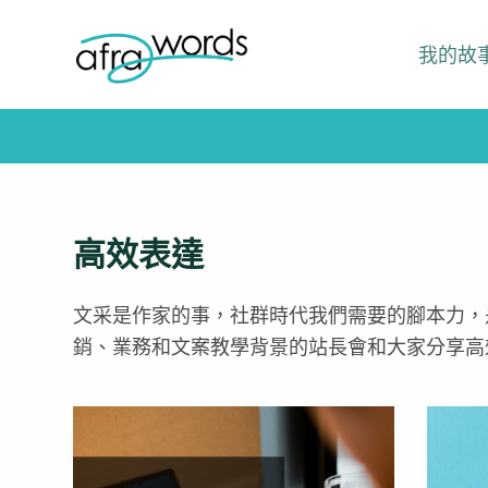
跳
我的故
至
主
要
內
容
高效表達
文采是作家的事，社群時代我們需要的腳本力，
銷、業務和文案教學背景的站長會和大家分享高