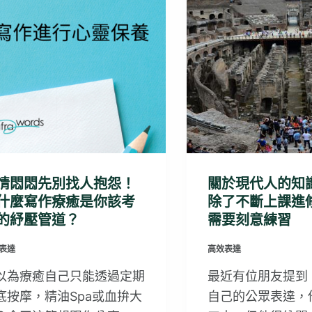
情悶悶先別找人抱怨！
關於現代人的知
什麼寫作療癒是你該考
除了不斷上課進
的紓壓管道？
需要刻意練習
表達
高效表達
以為療癒自己只能透過定期
最近有位朋友提到
底按摩，精油Spa或血拚大
自己的公眾表達，