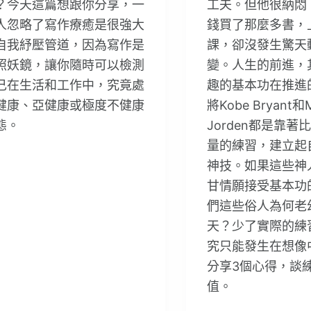
？今天這篇想跟你分享，一
工夫。但他很納悶
人忽略了寫作療癒是很強大
錢買了那麼多書，
自我紓壓管道，因為寫作是
課，卻沒發生驚天
照妖鏡，讓你隨時可以檢測
變。人生的前進，
己在生活和工作中，究竟處
趣的基本功在推進
健康、亞健康或極度不健康
將Kobe Bryant和M
態。
Jorden都是靠著
量的練習，建立起
神技。如果這些神
甘情願接受基本功
們這些俗人為何老
天？少了實際的練
究只能發生在想像
分享3個心得，談
值。