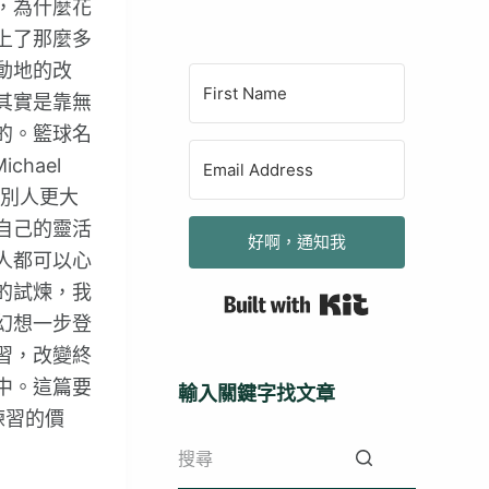
，為什麼花
上了那麼多
動地的改
其實是靠無
的。籃球名
ichael
比別人更大
自己的靈活
好啊，通知我
人都可以心
的試煉，我
Built with Kit
幻想一步登
習，改變終
中。這篇要
輸入關鍵字找文章
練習的價