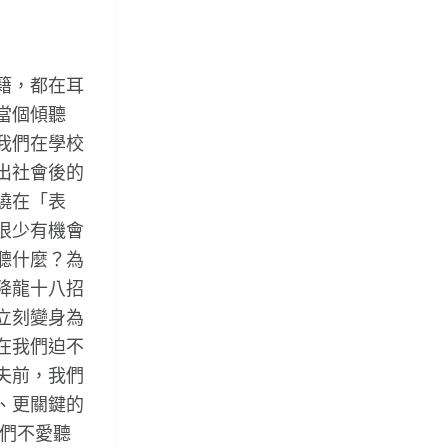
籍，都在耳
當個傾聽
我們在學校
出社會後的
繞在「表
很少有機會
聽什麼？為
降龍十八招
立刻變身為
在我們迫不
夫前，我們
、更關鍵的
我們不愛聽