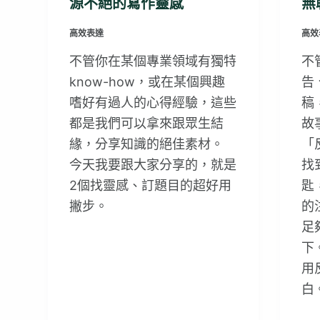
源不絕的寫作靈感
無
高效表達
高效
不管你在某個專業領域有獨特
不
know-how，或在某個興趣
告
嗜好有過人的心得經驗，這些
稿
都是我們可以拿來跟眾生結
故
緣，分享知識的絕佳素材。
「
今天我要跟大家分享的，就是
找
2個找靈感、訂題目的超好用
匙
撇步。
的
足
下
用
白