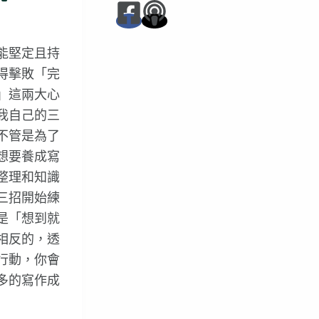
能堅定且持
得擊敗「完
」這兩大心
我自己的三
不管是為了
想要養成寫
整理和知識
三招開始練
是「想到就
相反的，透
行動，你會
多的寫作成