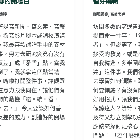
聊的開場白
個好編輯
表達
職場觀察
,
高效表達
管是寫新聞、寫文案、寫報
坊間多數的溝通書
、撰寫影片腳本或調校演講
提面命一件事：「
，我最喜歡端詳手中的素材
者」。但說穿了，
事，努力去研究究竟有沒有
接受的教育，或是
反差」或「矛盾」點，當我
自我精進，多半圍
到了，我就拿這個點當鑰
達」這件事。我們
，喀啦打開整件事，讓觀眾
去學習如何傾聽。
注意力跟我同在，讓他們有
何要傾聽？有沒有
夠的動機「繼。續。看。
好用招式，讓我們
。去。」 今天要談如何善
傾聽達人？等等，
反差的威力，創造好的開場
及待又想立刻學功
。
應該來探討更核心
問題： 「為什麼