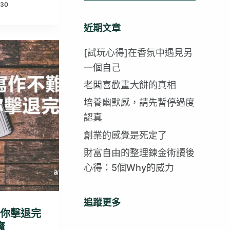
-30
找
不
近期文章
到
符
[試玩心得]在香氛中遇見另
合
一個自己
的
老闆喜歡畫大餅的真相
培養幽默感，請先暫停過度
認真
創業的感覺是死定了
財富自由的整理鍊金術讀後
心得：5個Why的威力
追蹤更多
教你擊退完
魔