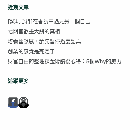
不
近期文章
到
符
[試玩心得]在香氛中遇見另一個自己
合
老闆喜歡畫大餅的真相
的
培養幽默感，請先暫停過度認真
創業的感覺是死定了
財富自由的整理鍊金術讀後心得：5個Why的威力
追蹤更多