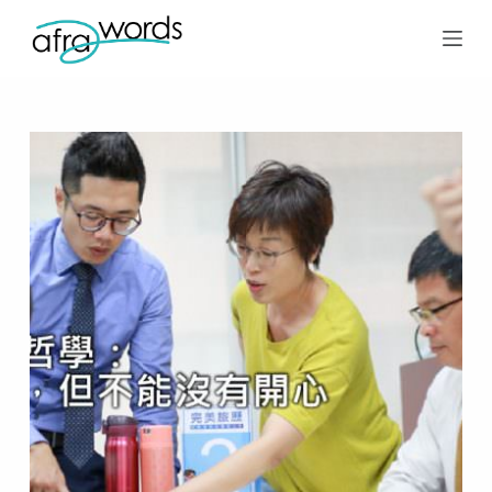
跳
至
主
要
內
容