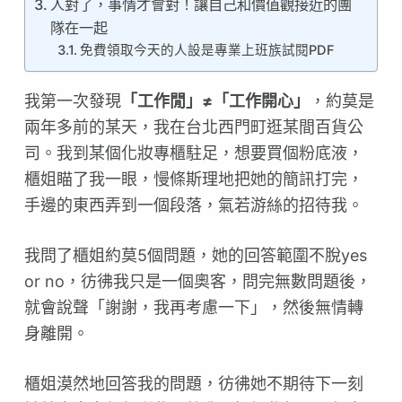
人對了，事情才會對！讓自己和價值觀接近的團
隊在一起
免費領取今天的人設是專業上班族試閱PDF
我第一次發現
「工作閒」≠「工作開心」
，約莫是
兩年多前的某天，我在台北西門町逛某間百貨公
司。我到某個化妝專櫃駐足，想要買個粉底液，
櫃姐瞄了我一眼，慢條斯理地把她的簡訊打完，
手邊的東西弄到一個段落，氣若游絲的招待我。
我問了櫃姐約莫5個問題，她的回答範圍不脫yes
or no，彷彿我只是一個奧客，問完無數問題後，
就會說聲「謝謝，我再考慮一下」，然後無情轉
身離開。
櫃姐漠然地回答我的問題，彷彿她不期待下一刻