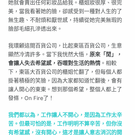
她就會賣出任何彩妝品給我。櫃姐妝很厚、很完
美，當我看著她的臉，卻感受到一種對人生的了
無生趣、不耐煩和厭世感，持續從她完美無瑕的
臉部毛細孔滲透出來。
我環顧這間百貨公司，比起東區百貨公司，生意
顯然冷清許多。當下我恍然大悟，
原來「閒」，
會讓人失去希望感，吞噬對生活的熱情
。相較
下，東區大百貨公司的櫃姐忙翻了，但每個人都
掛著積極的笑臉，因為大家都知道忙翻後，會有
讓人開心的東東。想到那個希望，整個人都上了
發條，On Fire了！
我們都以為，工作讓人不開心，是因為工作太辛
苦。但最可怕的是，工作明明不算辛苦，但你沒
有希望感，沒有開心，這才是讓人意志消沉的開