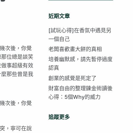
找
不
近期文章
到
符
[試玩心得]在香氛中遇見另
合
一個自己
的
幾次後，你覺
老闆喜歡畫大餅的真相
怨那位總是談笑
培養幽默感，請先暫停過度
位做事超級有效
認真
什麼那些曾是我
創業的感覺是死定了
財富自由的整理鍊金術讀後
心得：5個Why的威力
幾次後，你覺
追蹤更多
突，寧可在說