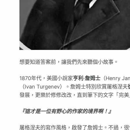
想要知道答案前，讓我們先來聽個小故事。
1870年代，美國小說家
亨利‧詹姆士
（Henry
（Ivan Turgenev）。詹姆士特別欣賞屠格涅夫
發展，更樂於修修改改，直到筆下的文字「完美
『這才是一位有野心的作家的境界啊！』
屠格涅夫的寫作風格，啟發了詹姆士。不過，很