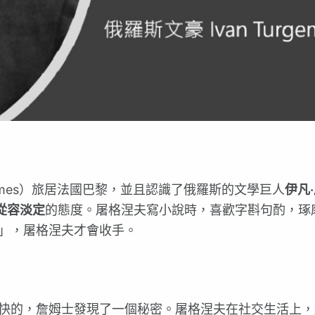
 James）旅居法國巴黎，並且認識了俄羅斯的文學巨人
伊凡
從容淡定
的態度。屠格涅夫寫小說時，喜歡字斟句酌，琢
」，屠格涅夫才會收手。
快的，詹姆士發現了一個秘密。屠格涅夫在社交生活上，