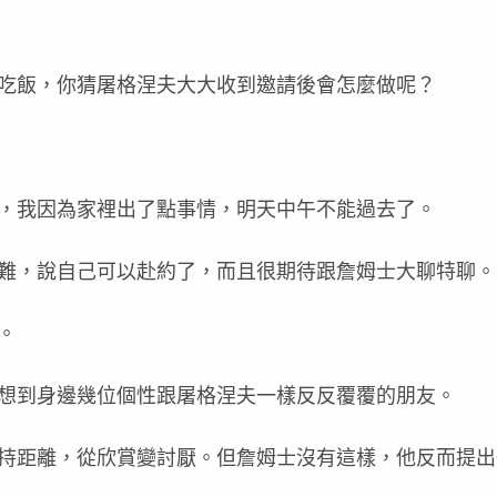
吃飯，你猜屠格涅夫大大收到邀請後會怎麼做呢？
，我因為家裡出了點事情，明天中午不能過去了。
難，說自己可以赴約了，而且很期待跟詹姆士大聊特聊。
。
想到身邊幾位個性跟屠格涅夫一樣反反覆覆的朋友。
持距離，從欣賞變討厭。但詹姆士沒有這樣，他反而提出