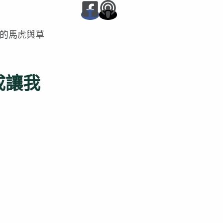
的馬虎與草
成讓我