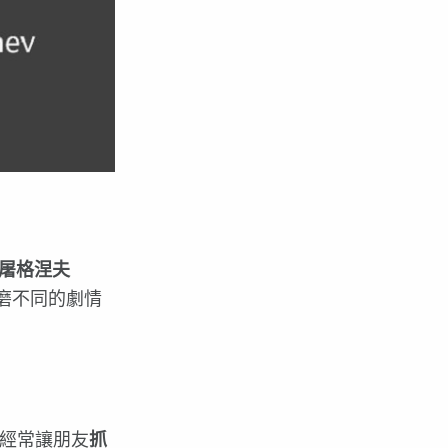
‧屠格涅夫
磨不同的劇情
經常讓朋友
抓