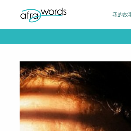
跳
我的故
至
主
要
內
容