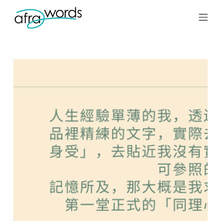
跳
至
主
要
內
容