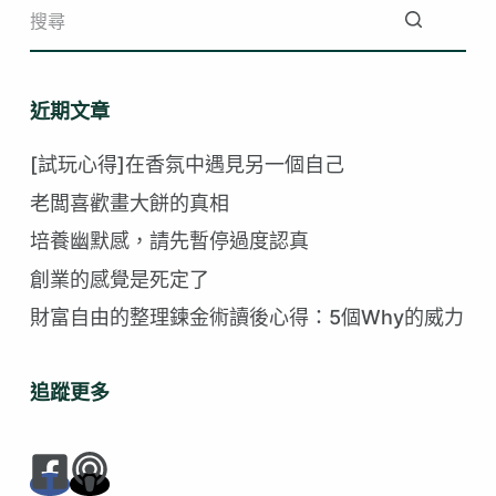
找
不
近期文章
到
符
[試玩心得]在香氛中遇見另一個自己
合
老闆喜歡畫大餅的真相
的
培養幽默感，請先暫停過度認真
創業的感覺是死定了
財富自由的整理鍊金術讀後心得：5個Why的威力
追蹤更多